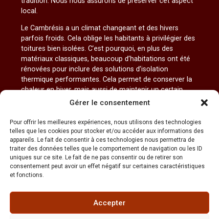
tradition. Nous nous assurons de préserver cet aspect
local.
Le Cambrésis a un climat changeant et des hivers
parfois froids. Cela oblige les habitants à privilégier des
toitures bien isolées. C’est pourquoi, en plus des
matériaux classiques, beaucoup d’habitations ont été
rénovées pour inclure des solutions d’isolation
thermique performantes. Cela permet de conserver la
chaleur en hiver, mais aussi de maintenir un certain
confort pendant les périodes estivales qui sont plus
Gérer le consentement
chaudes.
Pour offrir les meilleures expériences, nous utilisons des technologies
Pour finir, une autre information sur les toitures locales,
telles que les cookies pour stocker et/ou accéder aux informations des
surtout dans les campagnes environnantes, c’est leur
appareils. Le fait de consentir à ces technologies nous permettra de
pente modérée, adaptée aux conditions
traiter des données telles que le comportement de navigation ou les ID
uniques sur ce site. Le fait de ne pas consentir ou de retirer son
météorologiques du nord de la France. Cette pente aide
consentement peut avoir un effet négatif sur certaines caractéristiques
à l’évacuation de l’eau de pluie, tout en apportant ce
et fonctions.
charme rural typique qu’on retrouve dans les petites
communes de cette zone si unique.
Accepter