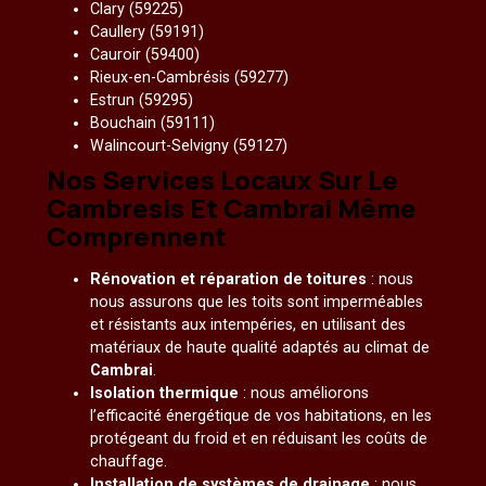
Clary (59225)
Caullery (59191)
Cauroir (59400)
Rieux-en-Cambrésis (59277)
Estrun (59295)
Bouchain (59111)
Walincourt-Selvigny (59127)
Nos Services Locaux Sur Le
Cambresis Et Cambrai Même
Comprennent
Rénovation et réparation de toitures
: nous
nous assurons que les toits sont imperméables
et résistants aux intempéries, en utilisant des
matériaux de haute qualité adaptés au climat de
Cambrai
.
Isolation thermique
: nous améliorons
l’efficacité énergétique de vos habitations, en les
protégeant du froid et en réduisant les coûts de
chauffage.
Installation de systèmes de drainage
: nous