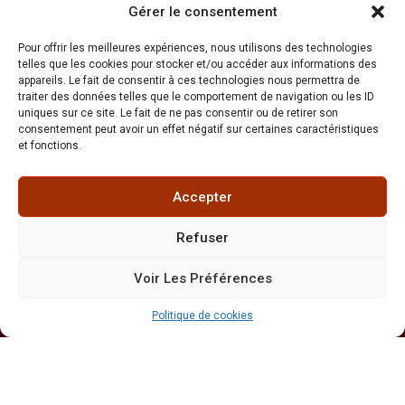
Gérer le consentement
les finitions, que ce soit pour les chéneaux, les
gouttières ou les encadrements de fenêtres de toit. Ce
Pour offrir les meilleures expériences, nous utilisons des technologies
matériau est prisé pour sa durabilité et sa capacité à
telles que les cookies pour stocker et/ou accéder aux informations des
résister à la corrosion due à l’humidité ambiante,
appareils. Le fait de consentir à ces technologies nous permettra de
typique de la région.
traiter des données telles que le comportement de navigation ou les ID
uniques sur ce site. Le fait de ne pas consentir ou de retirer son
Les Zones Plus Rurales
consentement peut avoir un effet négatif sur certaines caractéristiques
et fonctions.
Dans les zones plus rurales autour d’Armentières, on
voit encore des traces de l’influence flamande avec des
pignons à redents et des toits en croupe, qui apportent
Accepter
une touche architecturale unique. Ces toitures, qui
combinent tradition et fonctionnalité, sont souvent
Refuser
renforcées par des travaux d’isolation modernes, car le
climat froid et humide de la Flandre impose d’avoir une
Voir Les Préférences
bonne protection thermique.
Politique de cookies